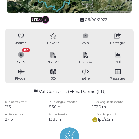
06/08/2023
J'aime
Favoris
Avis
Partager
150
GPX
PDF A4
PDF A0
Profil
Flyover
3D
Insérer
Passages
Val Cenis (FR)
Val Cenis (FR)
Kilomètre effort
Plus longue montée
Plus longue descente
123
830 m
1320 m
Altitude max
Altitude min
Indice de qualité
2715 m
1385 m
1pt/25m