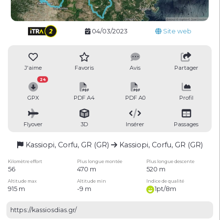
04/03/2023
Site web
J'aime
Favoris
Avis
Partager
24
GPX
PDF A4
PDF A0
Profil
Flyover
3D
Insérer
Passages
Kassiopi, Corfu, GR (GR)
Kassiopi, Corfu, GR (GR)
Kilomètre effort
Plus longue montée
Plus longue descente
56
470 m
520 m
Altitude max
Altitude min
Indice de qualité
915 m
-9 m
1pt/8m
https://kassiosdias.gr/