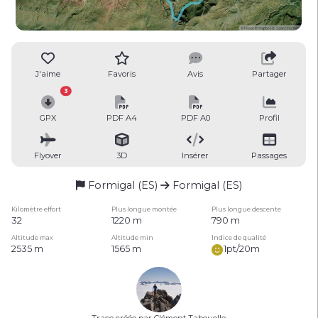
J'aime
Favoris
Avis
Partager
3
GPX
PDF A4
PDF A0
Profil
Flyover
3D
Insérer
Passages
Formigal (ES)
Formigal (ES)
Kilomètre effort
Plus longue montée
Plus longue descente
32
1220 m
790 m
Altitude max
Altitude min
Indice de qualité
2535 m
1565 m
1pt/20m