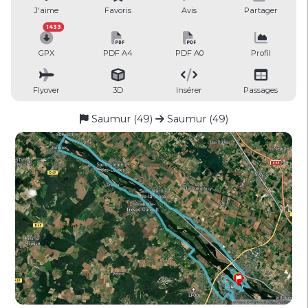
J'aime
Favoris
Avis
Partager
1433
GPX
PDF A4
PDF A0
Profil
Flyover
3D
Insérer
Passages
Saumur (49)
Saumur (49)