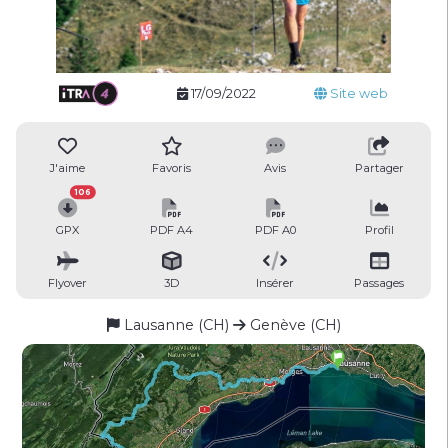
17/09/2022
Site web
J'aime
Favoris
Avis
Partager
106
GPX
PDF A4
PDF A0
Profil
Flyover
3D
Insérer
Passages
Lausanne (CH)
Genève (CH)