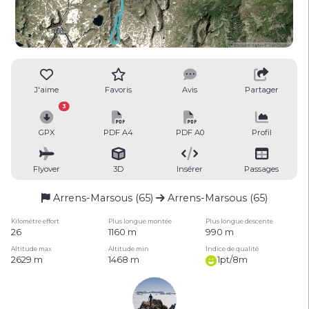
J'aime
Favoris
Avis
Partager
3
GPX
PDF A4
PDF A0
Profil
Flyover
3D
Insérer
Passages
Arrens-Marsous (65)
Arrens-Marsous (65)
Kilomètre effort
Plus longue montée
Plus longue descente
26
1160 m
990 m
Altitude max
Altitude min
Indice de qualité
2629 m
1468 m
1pt/8m