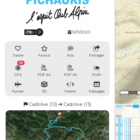
12/11/2023
J'aime
Favoris
Avis
Partager
351
GPX
PDF A4
PDF A0
Profil
1 : 16,
Flyover
3D
Insérer
Passages
0
250
Cadolive (13)
Cadolive (13)