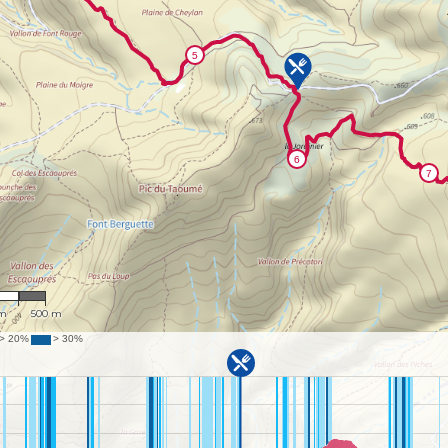
231
 m
500 m