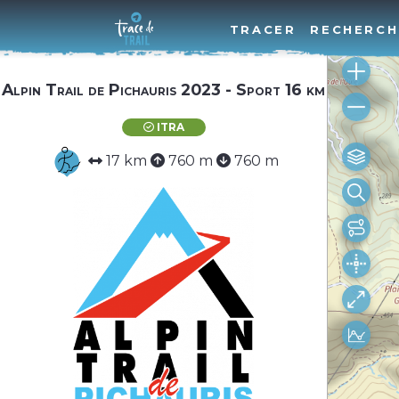
TRACER
RECHERCH
Alpin Trail de Pichauris 2023 - Sport 16 km
ITRA
17 km
760 m
760 m