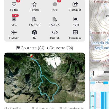
3
3
J'aime
Favoris
Avis
Partager
250
GPX
PDF A4
PDF A0
Profil
Flyover
3D
Insérer
Passages
Gourette (64)
Gourette (64)
0
Kilomètre effort
Plus longue montée
Plus longue descente