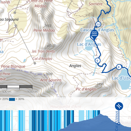
1 : 20,380
500 m
1000 m