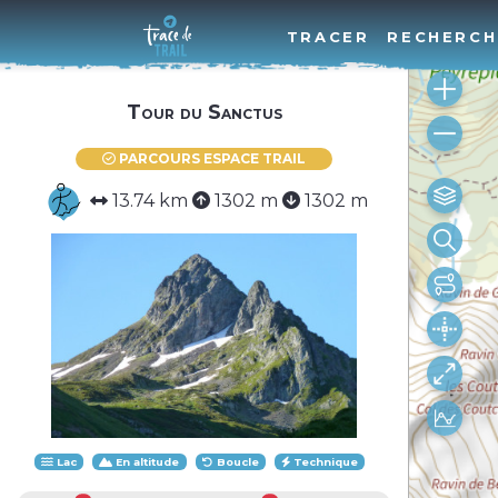
TRACER
RECHERCH
Tour du Sanctus
PARCOURS ESPACE TRAIL
13.74 km
1302 m
1302 m
Lac
En altitude
Boucle
Technique