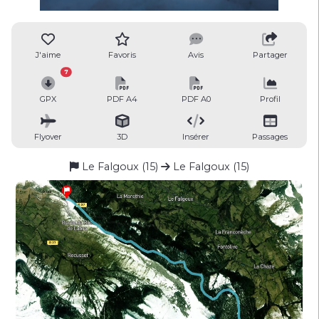
J'aime
Favoris
Avis
Partager
7
GPX
PDF A4
PDF A0
Profil
Flyover
3D
Insérer
Passages
Le Falgoux (15)
Le Falgoux (15)