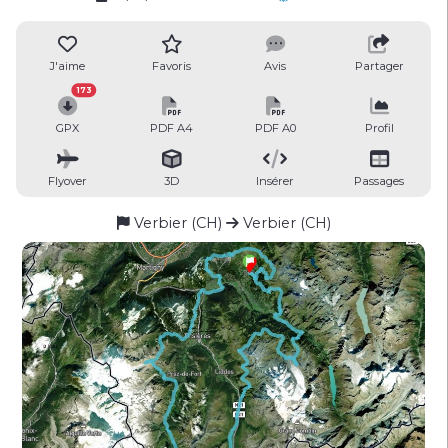
J'aime
Favoris
Avis
Partager
173
GPX
PDF A4
PDF A0
Profil
Flyover
3D
Insérer
Passages
Verbier (CH)
Verbier (CH)