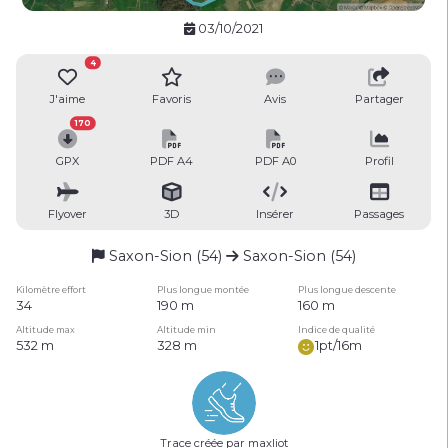
03/10/2021
4
J'aime
Favoris
Avis
Partager
170
GPX
PDF A4
PDF A0
Profil
Flyover
3D
Insérer
Passages
Saxon-Sion (54)
Saxon-Sion (54)
Kilomètre effort
Plus longue montée
Plus longue descente
34
190 m
160 m
Altitude max
Altitude min
Indice de qualité
532 m
328 m
1pt/16m
Trace créée par maxliot