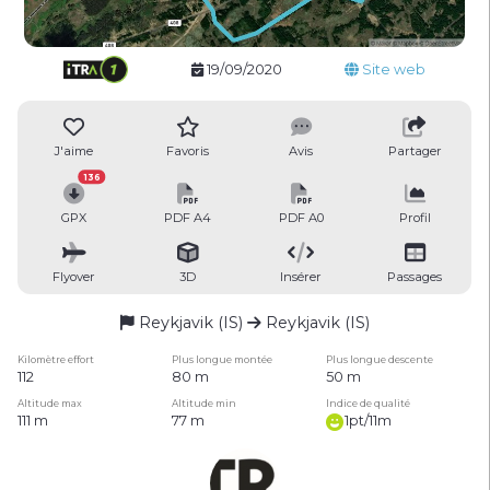
19/09/2020
Site web
J'aime
Favoris
Avis
Partager
136
GPX
PDF A4
PDF A0
Profil
Flyover
3D
Insérer
Passages
Reykjavik (IS)
Reykjavik (IS)
Kilomètre effort
Plus longue montée
Plus longue descente
112
80 m
50 m
Altitude max
Altitude min
Indice de qualité
111 m
77 m
1pt/11m