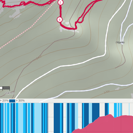
87
200 m