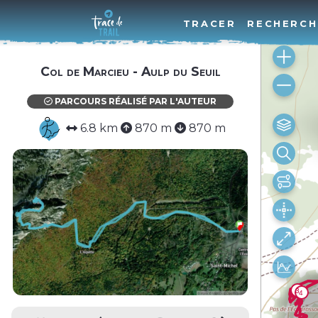
TRACER
RECHERCH
Col de Marcieu - Aulp du Seuil
PARCOURS RÉALISÉ PAR L'AUTEUR
6.8 km
870 m
870 m