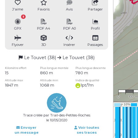
J'aime
Favoris
Avis
Partager
5
GPX
PDF A4
PDF A0
Profil
Flyover
3D
Insérer
Passages
Le Touvet (38)
Le Touvet (38)
Kilomètre effort
Plus longue montée
Plus longue descente
15
860 m
780 m
Altitude max
Altitude min
Indice de qualité
1847 m
1068 m
1pt/7m
1 : 7,3
0
100 m
Trace créée par Trail-des-Petites-Roches
le 10/05/2020
Envoyer
Voir toutes
un message
ses traces