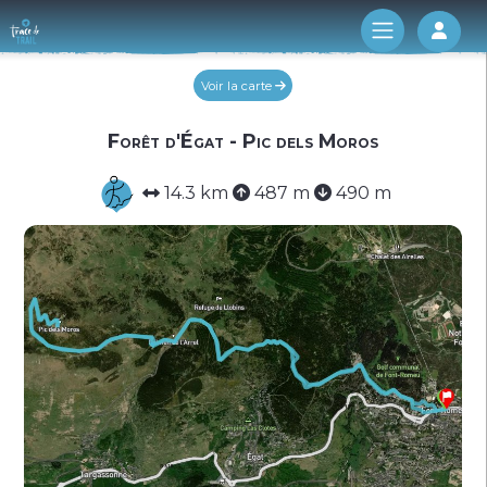
Log 
Voir la carte
Forêt d'Égat - Pic dels Moros
14.3 km
487 m
490 m