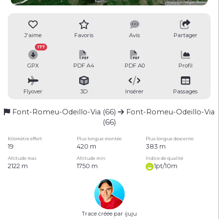
J'aime
Favoris
Avis
Partager
177
GPX
PDF A4
PDF A0
Profil
Flyover
3D
Insérer
Passages
Font-Romeu-Odeillo-Via (66)
Font-Romeu-Odeillo-Via
(66)
Kilomètre effort
Plus longue montée
Plus longue descente
19
420 m
383 m
Altitude max
Altitude min
Indice de qualité
2122 m
1750 m
1pt/10m
Trace créée par ijuju