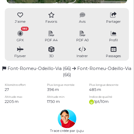
J'aime
Favoris
Avis
Partager
180
GPX
PDF A4
PDF A0
Profil
Flyover
3D
Insérer
Passages
Font-Romeu-Odeillo-Via (66)
Font-Romeu-Odeillo-Via
(66)
Kilomètre effort
Plus longue montée
Plus longue descente
27
396 m
485 m
Altitude max
Altitude min
Indice de qualité
2205 m
1750 m
1pt/10m
Trace créée par ijuju