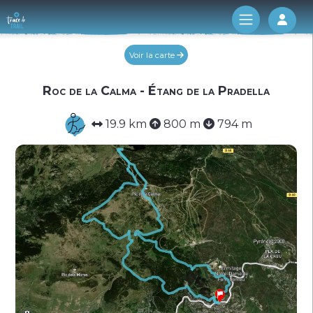
Log 
Voir la carte
Roc de la Calma - Étang de la Pradella
19.9 km
800 m
794 m