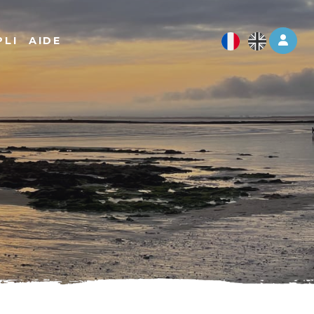
Log 
PLI
AIDE