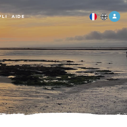
Log 
PLI
AIDE