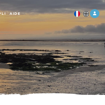
Log 
PLI
AIDE