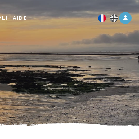
Log 
PLI
AIDE