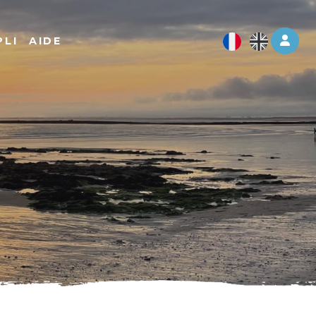
Log 
PLI
AIDE