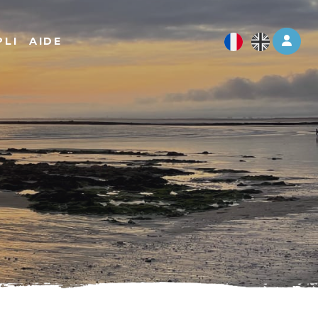
Log 
PLI
AIDE