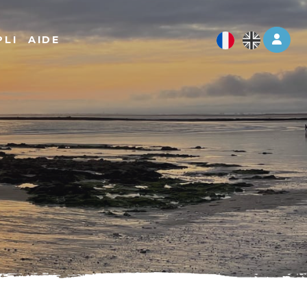
Log 
PLI
AIDE