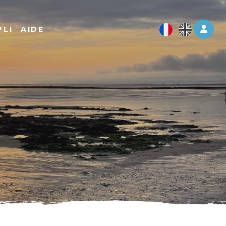
Log 
PLI
AIDE