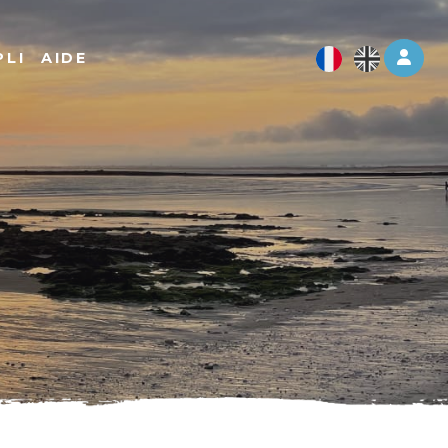
Log 
PLI
AIDE