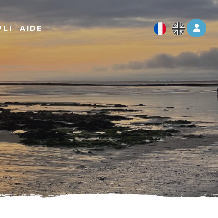
Log 
PLI
AIDE