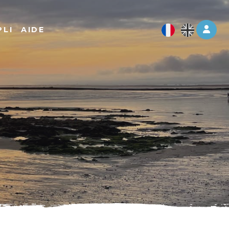
Log 
PLI
AIDE