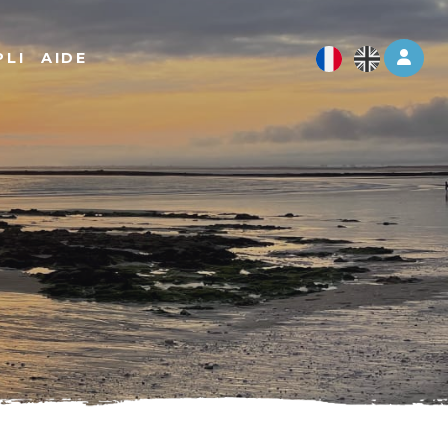
Log 
PLI
AIDE