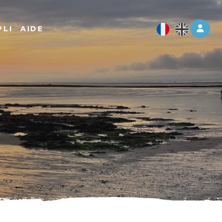
Log 
PLI
AIDE