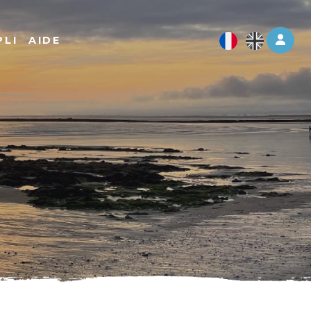
Log 
PLI
AIDE