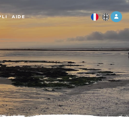
Log 
PLI
AIDE