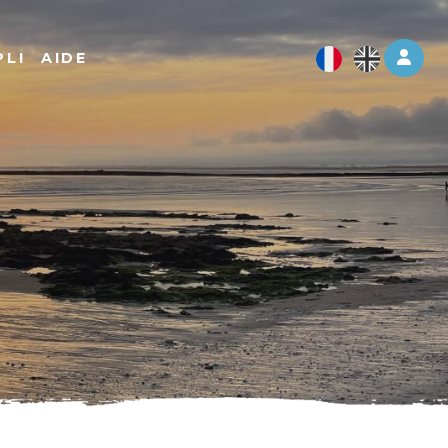
Log 
PLI
AIDE