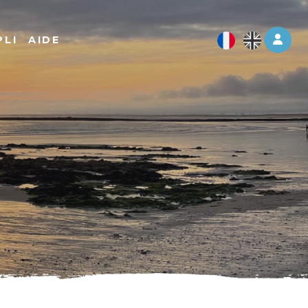
Log 
PLI
AIDE