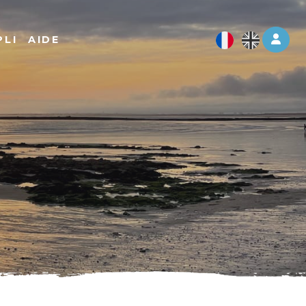
Log 
PLI
AIDE