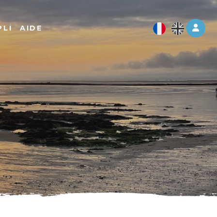
Log 
PLI
AIDE