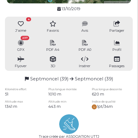
13/10/2019
4
J'aime
Favoris
Avis
Partager
237
GPX
PDF A4
PDF A0
Profil
Flyover
3D
Insérer
Passages
Septmoncel (39)
Septmoncel (39)
Kilomètre effort
Plus longue montée
Plus longue descente
51
1010 m
620 m
Altitude max
Altitude min
Indice de qualité
1341 m
443 m
1pt/34m
Trace créée par ASSOCIATION UTTJ