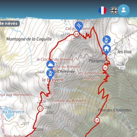
Log 
de névés