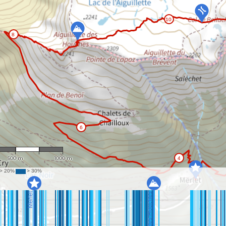
1 : 18,876
500 m
1000 m