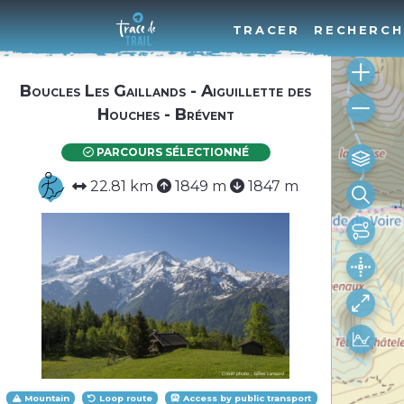
TRACER
RECHERCH
Boucles Les Gaillands - Aiguillette des
Houches - Brévent
PARCOURS SÉLECTIONNÉ
22.81 km
1849 m
1847 m
Mountain
Loop route
Access by public transport