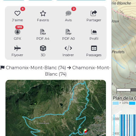
6
2
J'aime
Favoris
Avis
Partager
1815
GPX
PDF A4
PDF A0
Profil
Flyover
3D
Insérer
Passages
Chamonix-Mont-Blanc (74)
Chamonix-Mont-
Blanc (74)
0