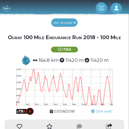
Log 
Voir la carte
Ouray 100 Mile Endurance Run 2018 - 100 Mile
ITRA
164.8 km
11420 m
11420 m
03/08/2018
Site web