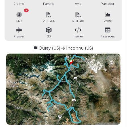
J'aime
Favoris
Avis
Partager
6
GPX
PDF A4
PDF A0
Profil
Flyover
3D
Insérer
Passages
Ouray (US)
Inconnu (US)