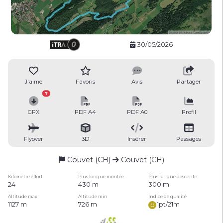
30/05/2026
J'aime
Favoris
Avis
Partager
7
GPX
PDF A4
PDF A0
Profil
Flyover
3D
Insérer
Passages
Couvet (CH)
Couvet (CH)
Kilomètre effort
Plus longue montée
Plus longue descente
24
430 m
300 m
Altitude max
Altitude min
Indice de qualité
1127 m
726 m
1pt/21m