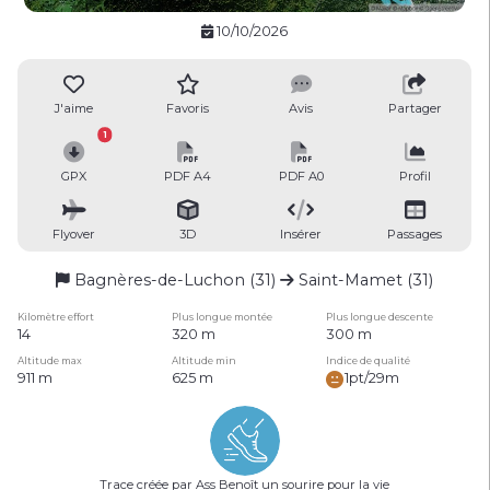
10/10/2026
J'aime
Favoris
Avis
Partager
1
GPX
PDF A4
PDF A0
Profil
Flyover
3D
Insérer
Passages
Bagnères-de-Luchon (31)
Saint-Mamet (31)
Kilomètre effort
Plus longue montée
Plus longue descente
14
320 m
300 m
Altitude max
Altitude min
Indice de qualité
911 m
625 m
1pt/29m
Trace créée par Ass Benoît un sourire pour la vie