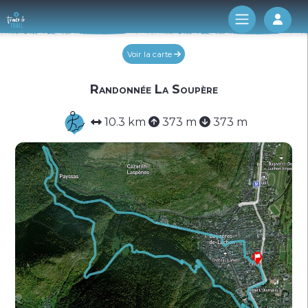
Log 
Voir la carte
Randonnée La Soupère
10.3 km
373 m
373 m