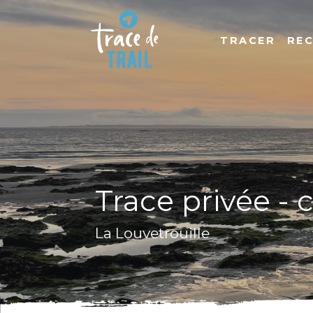
TRACER
RE
Trace privée - 
La Louvetrouille