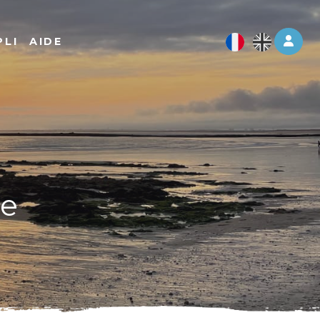
Log 
PLI
AIDE
re