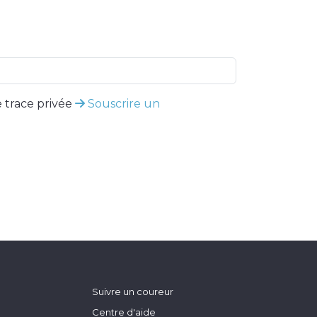
 trace privée
Souscrire un
Suivre un coureur
Centre d'aide