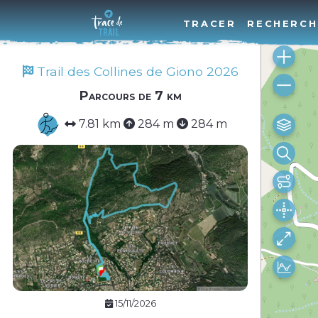
TRACER
RECHERCH
Trail des Collines de Giono 2026
Parcours de 7 km
7.81 km
284 m
284 m
15/11/2026