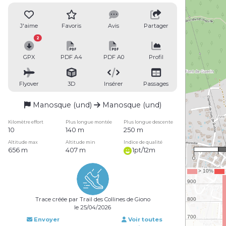
J'aime
Favoris
Avis
Partager
2
GPX
PDF A4
PDF A0
Profil
Flyover
3D
Insérer
Passages
Manosque (und)
Manosque (und)
Kilomètre effort
Plus longue montée
Plus longue descente
10
140 m
250 m
Altitude max
Altitude min
Indice de qualité
656 m
407 m
1pt/12m
0
Trace créée par Trail des Collines de Giono
le 25/04/2026
Envoyer
Voir toutes