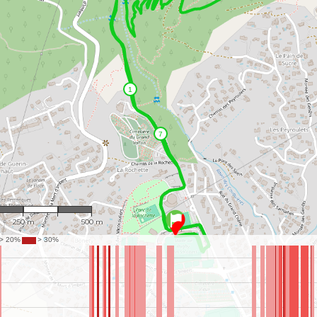
1 : 9,183
250 m
500 m