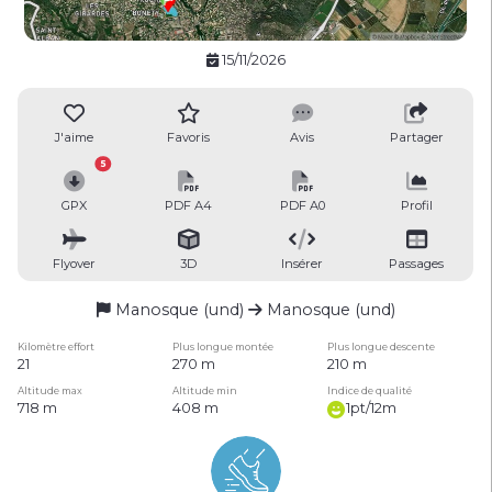
15/11/2026
J'aime
Favoris
Avis
Partager
5
GPX
PDF A4
PDF A0
Profil
Flyover
3D
Insérer
Passages
Manosque (und)
Manosque (und)
Kilomètre effort
Plus longue montée
Plus longue descente
21
270 m
210 m
Altitude max
Altitude min
Indice de qualité
718 m
408 m
1pt/12m