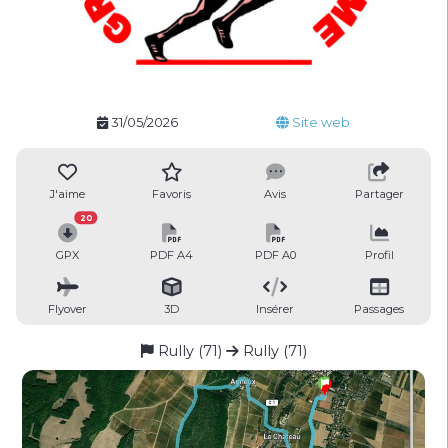
31/05/2026
Site web
J'aime
Favoris
Avis
Partager
20
GPX
PDF A4
PDF A0
Profil
Flyover
3D
Insérer
Passages
Rully (71)
Rully (71)