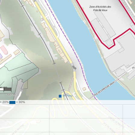
01
100 m