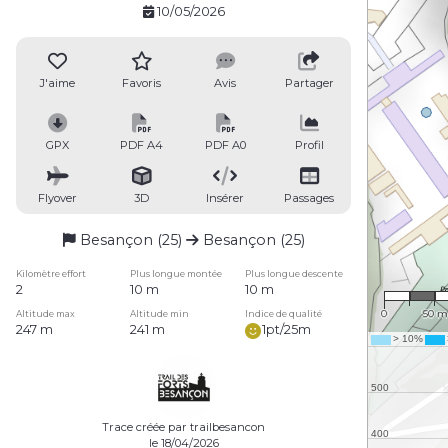
10/05/2026
J'aime
Favoris
Avis
Partager
GPX
PDF A4
PDF A0
Profil
Flyover
3D
Insérer
Passages
Besançon (25)
Besançon (25)
Kilomètre effort
Plus longue montée
Plus longue descente
1 : 3,5
2
10 m
10 m
0
50 m
Altitude max
Altitude min
Indice de qualité
247 m
241 m
1pt/25m
Trace créée par trailbesancon
le 18/04/2026