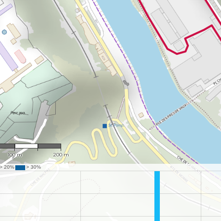
1 : 3,808
100 m
200 m