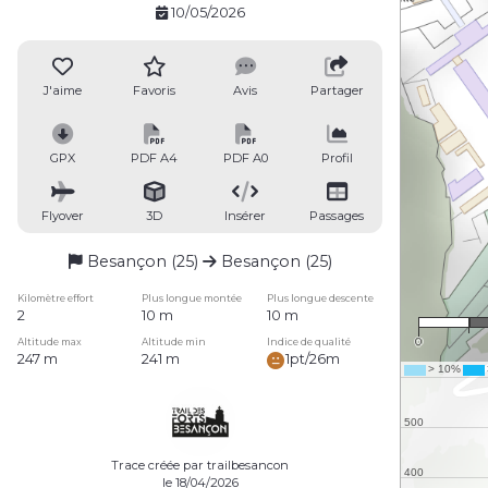
10/05/2026
J'aime
Favoris
Avis
Partager
GPX
PDF A4
PDF A0
Profil
Flyover
3D
Insérer
Passages
Besançon (25)
Besançon (25)
Kilomètre effort
Plus longue montée
Plus longue descente
2
10 m
10 m
0
Altitude max
Altitude min
Indice de qualité
247 m
241 m
1pt/26m
Trace créée par trailbesancon
le 18/04/2026