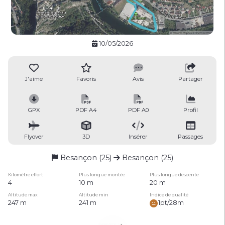
10/05/2026
J'aime
Favoris
Avis
Partager
GPX
PDF A4
PDF A0
Profil
Flyover
3D
Insérer
Passages
Besançon (25)
Besançon (25)
Kilomètre effort
Plus longue montée
Plus longue descente
4
10 m
20 m
Altitude max
Altitude min
Indice de qualité
247 m
241 m
1pt/28m