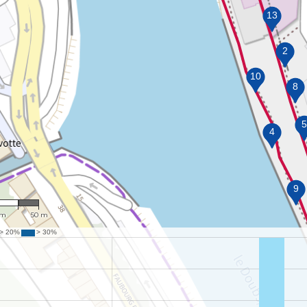
,481
 m
50 m