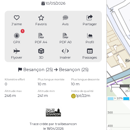
10/05/2026
J'aime
Favoris
Avis
Partager
1
GPX
PDF A4
PDF A0
Profil
Flyover
3D
Insérer
Passages
Besançon (25)
Besançon (25)
Kilomètre effort
Plus longue montée
Plus longue descente
1 : 1
0
10 m
10 m
0
25
Altitude max
Altitude min
Indice de qualité
246 m
241 m
1pt/22m
Trace créée par trailbesancon
le 18/04/2026