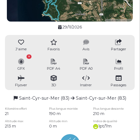
29/11/2026
J'aime
Favoris
Avis
Partager
GPX
PDF A4
PDF A0
Profil
Flyover
3D
Insérer
Passages
Saint-Cyr-sur-Mer (83)
Saint-Cyr-sur-Mer (83)
Kilomètre effort
Plus longue montée
Plus longue descente
21
190 m
210 m
Altitude max
Altitude min
Indice de qualité
213 m
0 m
1pt/7m