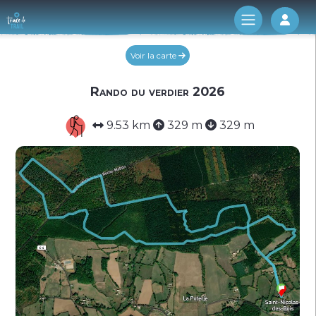
Log 
Voir la carte
Rando du verdier 2026
9.53 km
329 m
329 m