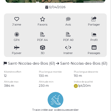
12/04/2026
J'aime
Favoris
Avis
Partager
GPX
PDF A4
PDF A0
Profil
Flyover
3D
Insérer
Passages
Saint-Nicolas-des-Bois (61)
Saint-Nicolas-des-Bois (61)
Kilomètre effort
Plus longue montée
Plus longue descente
12
130 m
110 m
Altitude max
Altitude min
Indice de qualité
384 m
230 m
1pt/20m
Trace créée par xcdecouvesverdier