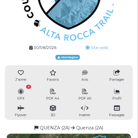
30/08/2026
Site web
Montagne
J'aime
Favoris
Avis
Partager
7
GPX
PDF A4
PDF A0
Profil
Flyover
3D
Insérer
Passages
QUENZA (2A)
Quenza (2A)